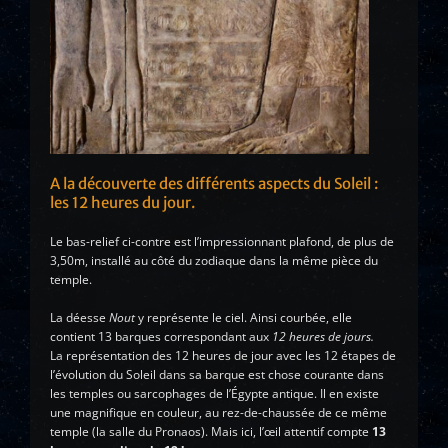
A la découverte des différents aspects du Soleil :
les 12 heures du jour.
Le bas-relief ci-contre est l’impressionnant plafond, de plus de
3,50m, installé au côté du zodiaque dans la même pièce du
temple.
La déesse
Nout
y représente le ciel. Ainsi courbée, elle
contient 13 barques correspondant aux
12 heures de jours.
La représentation des 12 heures de jour avec les 12 étapes de
l’évolution du Soleil dans sa barque est chose courante dans
les temples ou sarcophages de l’Égypte antique. Il en existe
une magnifique en couleur, au rez-de-chaussée de ce même
temple (la salle du Pronaos). Mais ici, l’œil attentif compte
13