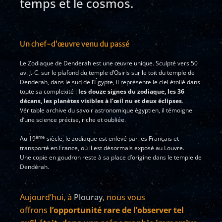
temps et le cosmos.
Un chef-d’œuvre venu du passé
Le Zodiaque de Denderah est une œuvre unique. Sculpté vers 50
av. J.-C. sur le plafond du temple d’Osiris sur le toit du temple de
Denderah, dans le sud de l’Égypte, il représente le ciel étoilé dans
toute sa complexité :
les douze signes du zodiaque, les 36
décans, les planètes visibles à l’œil nu et deux éclipses
.
Véritable archive du savoir astronomique égyptien, il témoigne
d’une science précise, riche et oubliée.
ème
Au 19
siècle, le zodiaque est enlevé par les Français et
transporté en France, où il est désormais exposé au Louvre.
Une copie en goudron reste à sa place d’origine dans le temple de
Dendérah.
Aujourd’hui, à
Plouray
, nous vous
offrons
l’opportunité rare de l’observer tel