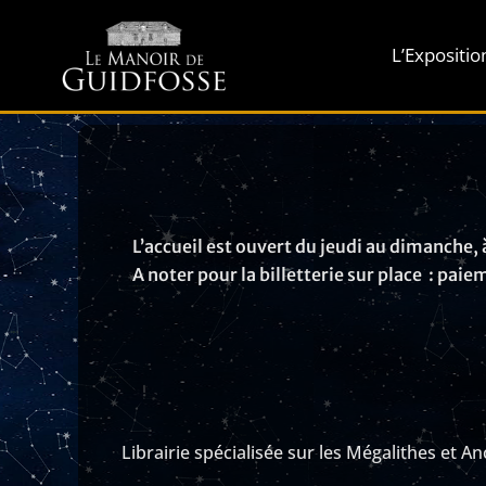
Aller
au
L’Expositio
contenu
L’accueil est ouvert du jeudi au dimanche, 
A noter pour la billetterie sur place : pa
Librairie spécialisée sur les Mégalithes et A