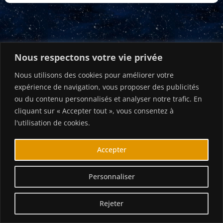
Nous respectons votre vie privée
Nous utilisons des cookies pour améliorer votre
expérience de navigation, vous proposer des publicités
ou du contenu personnalisés et analyser notre trafic. En
F
I
cliquant sur « Accepter tout », vous consentez à
a
n
l'utilisation de cookies.
c
s
e
t
Menu
b
a
Accepter
o
g
o
r
k
a
Inscrivez-vous à notre Newsletter !
m
Personnaliser
© 2026 Guidfosse.com
Rejeter