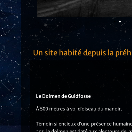
Un site habité depuis la préh
Le Dolmen de Guidfosse
À 500 mètres à vol d’oiseau du manoir.
Témoin silencieux d’une présence humaine
ans, le dolmen est d
até aux alentours de
-3